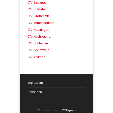
OV Espenau
OV Fuldatal
OV Großenritte
OV Immenhausen
OV Kaufungen
OV Kirchbauna
OV Lohfelden
OV Söhrewald
OV Vellmar
Impressum
Anmelden
WordPress Theme by
WPExplorer