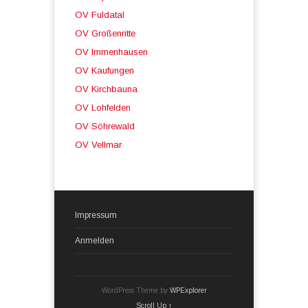
OV Fuldatal
OV Großenritte
OV Immenhausen
OV Kaufungen
OV Kirchbauna
OV Lohfelden
OV Söhrewald
OV Vellmar
Impressum
Anmelden
WordPress Theme by
WPExplorer
Scroll Up ↑